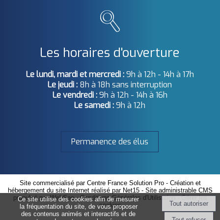
Les horaires d'ouverture
Le lundi, mardi et mercredi :
9h à 12h - 14h à 17h
Le jeudi :
8h à 18h sans interruption
Le vendredi :
9h à 12h - 14h à 16h
Le samedi :
9h à 12h
Permanence des élus
Site commercialisé par Centre France Solution Pro
-
Création et
hébergement du site Internet réalisé par Net15
-
Site administrable CMS
propulsé par WebSee
-
Conditions Générales d'Utilisation
-
Gérer les
Ce site utilise des cookies afin de mesurer
cookies
la fréquentation du site, de vous proposer
des contenus animés et interactifs et de