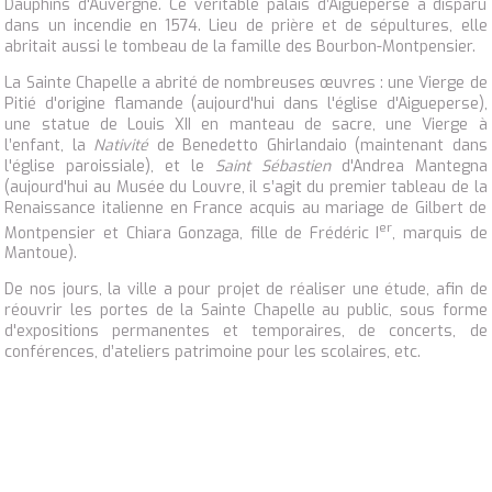
Dauphins d'Auvergne. Ce véritable palais d’Aigueperse a disparu
dans un incendie en 1574. Lieu de prière et de sépultures, elle
abritait aussi le tombeau de la famille des Bourbon-Montpensier.
La Sainte Chapelle a abrité de nombreuses œuvres : une Vierge de
Pitié d'origine flamande (aujourd'hui dans l'église d'Aigueperse),
une statue de Louis XII en manteau de sacre, une Vierge à
l’enfant, la
Nativité
de Benedetto Ghirlandaio (maintenant dans
l'église paroissiale), et le
Saint Sébastien
d'Andrea Mantegna
(aujourd'hui au Musée du Louvre, il s’agit du premier tableau de la
Renaissance italienne en France acquis au mariage de Gilbert de
er
Montpensier et Chiara Gonzaga, fille de Frédéric I
, marquis de
Mantoue).
De nos jours, la ville a pour projet de réaliser une étude, afin de
réouvrir les portes de la Sainte Chapelle au public, sous forme
d'expositions permanentes et temporaires, de concerts, de
conférences, d’ateliers patrimoine pour les scolaires, etc.