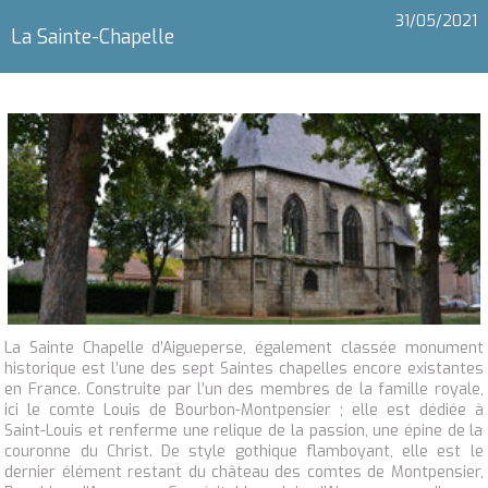
31/05/2021
La Sainte-Chapelle
La Sainte Chapelle d’Aigueperse, également classée monument
historique est l’une des sept Saintes chapelles encore existantes
en France. Construite par l’un des membres de la famille royale,
ici le comte Louis de Bourbon-Montpensier ; elle est dédiée à
Saint-Louis et renferme une relique de la passion, une épine de la
couronne du Christ. De style gothique flamboyant, elle est le
dernier élément restant du château des comtes de Montpensier,