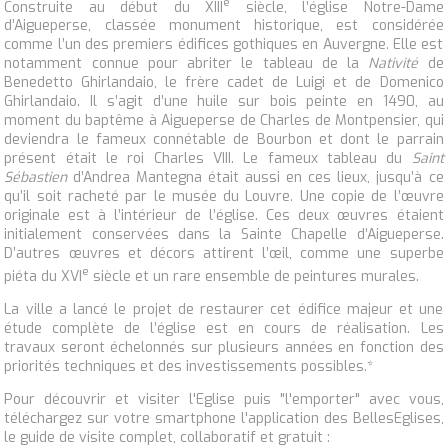
e
Construite au début du XIII
siècle, l’église Notre-Dame
d’Aigueperse, classée monument historique, est considérée
comme l’un des premiers édifices gothiques en Auvergne. Elle est
notamment connue pour abriter le tableau de la
Nativité
de
Benedetto Ghirlandaio, le frère cadet de Luigi et de Domenico
Ghirlandaio. Il s’agit d’une huile sur bois peinte en 1490, au
moment du baptême à Aigueperse de Charles de Montpensier, qui
deviendra le fameux connétable de Bourbon et dont le parrain
présent était le roi Charles VIII. Le fameux tableau du
Saint
Sébastien
d’Andrea Mantegna était aussi en ces lieux, jusqu’à ce
qu’il soit racheté par le musée du Louvre. Une copie de l’œuvre
originale est à l’intérieur de l’église. Ces deux œuvres étaient
initialement conservées dans la Sainte Chapelle d’Aigueperse.
D’autres œuvres et décors attirent l’œil, comme une superbe
e
piéta du XVI
siècle et un rare ensemble de peintures murales.
La ville a lancé le projet de restaurer cet édifice majeur et une
étude complète de l’église est en cours de réalisation. Les
travaux seront échelonnés sur plusieurs années en fonction des
priorités techniques et des investissements possibles.*
Pour découvrir et visiter l'Eglise puis "l'emporter" avec vous,
téléchargez sur votre
smartphone
l'application des
BellesEglises
,
le guide de visite complet, collaboratif et gratuit :